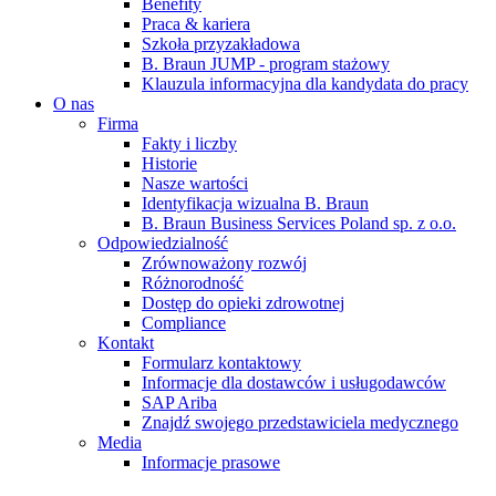
Benefity
Praca & kariera
Szkoła przyzakładowa
B. Braun JUMP - program stażowy
Klauzula informacyjna dla kandydata do pracy
O nas
Firma
Fakty i liczby
Historie
Nasze wartości
Identyfikacja wizualna B. Braun
B. Braun Business Services Poland sp. z o.o.
Odpowiedzialność
Zrównoważony rozwój
Różnorodność
Dostęp do opieki zdrowotnej
Compliance
Kontakt
Formularz kontaktowy
Informacje dla dostawców i usługodawców
SAP Ariba
Znajdź swojego przedstawiciela medycznego
Media
Informacje prasowe