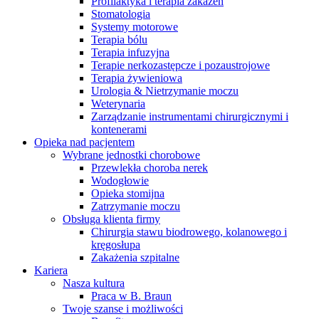
Profilaktyka i terapia zakażeń
Stomatologia
Systemy motorowe
Terapia bólu
Terapia infuzyjna
Terapie nerkozastępcze i pozaustrojowe
Terapia żywieniowa
Urologia & Nietrzymanie moczu
Weterynaria
Zarządzanie instrumentami chirurgicznymi i
kontenerami
Opieka nad pacjentem
Wybrane jednostki chorobowe
Przewlekła choroba nerek
Wodogłowie
Opieka stomijna
Zatrzymanie moczu
Obsługa klienta firmy
Serwis Techniczny - ATS
Chirurgia stawu biodrowego, kolanowego i
kręgosłupa
Przegląd i naprawa instrumentów oraz
Zakażenia szpitalne
urządzeń medycznych, zarówno w okresie gwarancji, jak i w
Kariera
ramach serwisu pogwarancyjnego.
Nasza kultura
Praca w B. Braun
Twoje szanse i możliwości