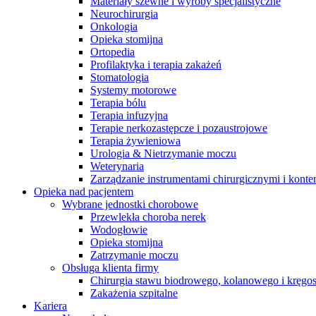
Materiały szewne i wyroby specjalistyczne
na zaburzenia czynności nerek.​
Global Job Market, aby znaleźć ​
Neurochirurgia
interesujące oferty pracy
Onkologia
Opieka stomijna
Ortopedia
Profilaktyka i terapia zakażeń
Stomatologia
Systemy motorowe
Terapia bólu
Terapia infuzyjna
Kontakt
Terapie nerkozastępcze i pozaustrojowe
Terapia żywieniowa
Skontaktuj się z nami. Znajdź swojego ​przedstawiciela medyczn
Urologia & Nietrzymanie moczu
pomoże Ci dobrać odpowiednie​
Weterynaria
rozwiązanie.
Zarządzanie instrumentami chirurgicznymi i konte
Opieka nad pacjentem
Katalog produktów
Wybrane jednostki chorobowe
Przewlekła choroba nerek
Znajdź produkt, którego szukasz. ​
Wodogłowie
Odwiedź katalog produktów B. Braun​
Opieka stomijna
i poznaj nasze portfolio.
Zatrzymanie moczu
Obsługa klienta firmy
Chirurgia stawu biodrowego, kolanowego i kręgo
Zakażenia szpitalne
Kariera