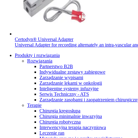
Certodyn® Universal Adapter
Universal Adapter for recording alternately an intra-vascular a
Produkty i rozwiązania
Rozwiązania
Partnerstwo B2B
Indywidualne zestawy zabiegowe
Zarządzanie wypisami
Zarządzanie lekami w onkologii
Inteligentne systemy infuzyjne
Serwis Techniczny - ATS
Zarządzanie zasobami i zaopatrzeniem chirurgicz
Terapie
Chirurgia kręgosłupa
Chirurgia minimalnie inwazyjna
Przewlekła choroba nerek
Dołącz do nas
Chirurgia robotyczna
Interwencyjna terapia naczyniowa
Wsparcie w codziennych​
Odkryj swoje możliwości kariery ​
Leczenie ran
wyzwaniach pacjentów cierpiących​
w B. Braun. Odwiedź nasz ​