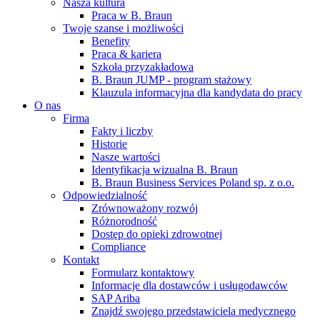
Nasza kultura
Praca w B. Braun
Twoje szanse i możliwości
Benefity
Praca & kariera
Szkoła przyzakładowa
B. Braun JUMP - program stażowy
Klauzula informacyjna dla kandydata do pracy
O nas
Firma
Fakty i liczby
Historie
Nasze wartości
Identyfikacja wizualna B. Braun
B. Braun Business Services Poland sp. z o.o.
Odpowiedzialność
Zrównoważony rozwój
Różnorodność
Dostęp do opieki zdrowotnej
Compliance
Kontakt
Formularz kontaktowy
Informacje dla dostawców i usługodawców
SAP Ariba
Znajdź swojego przedstawiciela medycznego