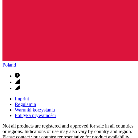
Poland
Imprint
Regulamin
Warunki korzystania
Polityka prywatności
Not all products are registered and approved for sale in all countries
or regions. Indications of use may also vary by country and region.
Please contact your country representative for product availability