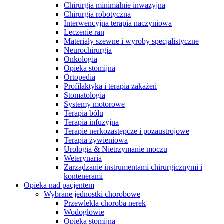
Chirurgia minimalnie inwazyjna
Chirurgia robotyczna
Interwencyjna terapia naczyniowa
Leczenie ran
Materiały szewne i wyroby specjalistyczne
Neurochirurgia
Onkologia
Opieka stomijna
Ortopedia
Profilaktyka i terapia zakażeń
Stomatologia
Systemy motorowe
Terapia bólu
Terapia infuzyjna
Terapie nerkozastępcze i pozaustrojowe
Terapia żywieniowa
Urologia & Nietrzymanie moczu
Weterynaria
Zarządzanie instrumentami chirurgicznymi i
kontenerami
Opieka nad pacjentem
Wybrane jednostki chorobowe
Przewlekła choroba nerek
Wodogłowie
Opieka stomijna