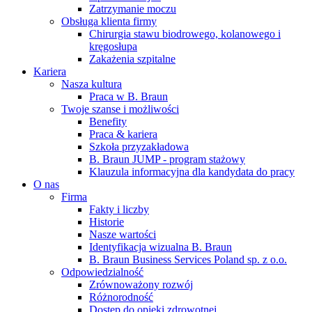
Zatrzymanie moczu
Obsługa klienta firmy
Chirurgia stawu biodrowego, kolanowego i
kręgosłupa
Zakażenia szpitalne
Kariera
Nasza kultura
Praca w B. Braun
Twoje szanse i możliwości
Benefity
Praca & kariera
Szkoła przyzakładowa
B. Braun JUMP - program stażowy
Klauzula informacyjna dla kandydata do pracy
O nas
Firma
Fakty i liczby
Historie
Nasze wartości
Identyfikacja wizualna B. Braun
B. Braun Business Services Poland sp. z o.o.
Odpowiedzialność
Zrównoważony rozwój
Różnorodność
Dostęp do opieki zdrowotnej