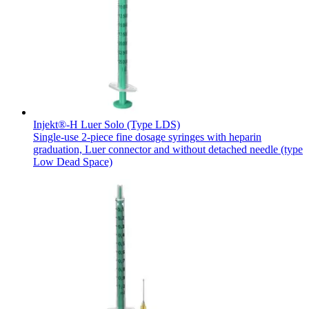
w B. Braun. Odwiedź nasz ​
Rozwiązania
wyzwaniach pacjentów cierpiących​
Global Job Market, aby znaleźć ​
na zaburzenia czynności nerek.​
interesujące oferty pracy
Media
Terapie
Injekt®-H Luer Solo (Type LDS)
Single-use 2-piece fine dosage syringes with heparin
graduation, Luer connector and without detached needle (type
Low Dead Space)
Kontakt
Katalog produktów
Skontaktuj się z nami. Znajdź swojego ​
przedstawiciela medycznego, który ​
Znajdź produkt, którego szukasz. ​
pomoże Ci dobrać odpowiednie​
Odwiedź katalog produktów B. Braun​
rozwiązanie.
i poznaj nasze portfolio.