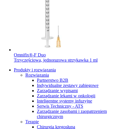
Omnifix®-F Duo
Trzyczęściowa, jednorazowa strzykawka 1 ml
Produkty i rozwiązania
Rozwiązania
Partnerstwo B2B
Indywidualne zestawy zabiegowe
Zarządzanie wypisami
Zarządzanie lekami w onkologii
Inteligentne systemy infuzyjne
Serwis Techniczny - ATS
Zarządzanie zasobami i zaopatrzeniem
chirurgicznym
Terapie
Chirurgia kręgosłupa