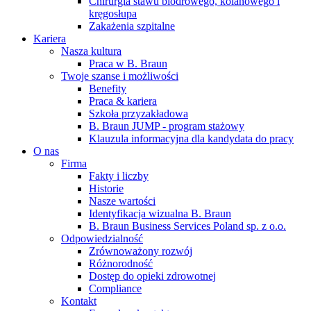
Chirurgia stawu biodrowego, kolanowego i
kręgosłupa
Zakażenia szpitalne
Kariera
Nasza kultura
Praca w B. Braun
Twoje szanse i możliwości
Benefity
Praca & kariera
Szkoła przyzakładowa
B. Braun JUMP - program stażowy
Klauzula informacyjna dla kandydata do pracy
O nas
Firma
Fakty i liczby
Historie
Nasze wartości
Identyfikacja wizualna B. Braun
B. Braun Business Services Poland sp. z o.o.
Odpowiedzialność
Zrównoważony rozwój
Różnorodność
Dostęp do opieki zdrowotnej
Compliance
Kontakt