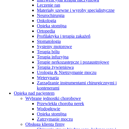
Leczenie ran
Materiały szewne i wyroby specjalistyczne
Neurochirurgia
Onkologia
Opieka stomijna
Ortopedia
Profilaktyka i terapia zakażeń
Stomatologia
Systemy motorowe
Terapia bólu
Terapia infuzyjna
Terapie nerkozastępcze i pozaustrojowe
Terapia żywieniowa
Urologia & Nietrzymanie moczu
Weterynaria
Zarządzanie instrumentami chirurgicznymi i
kontenerami
Serwis Techniczny - ATS
Opieka nad pacjentem
Wybrane jednostki chorobowe
Przegląd i naprawa instrumentów oraz
Przewlekła choroba nerek
urządzeń medycznych, zarówno w okresie gwarancji, jak i w
Wodogłowie
ramach serwisu pogwarancyjnego.
Opieka stomijna
Zatrzymanie moczu
Obsługa klienta firmy