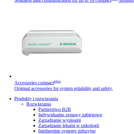
Seamless data communication for up to 18 compact
infusio
plus
Accessories compact
Original accessories for system reliability and safety.
Produkty i rozwiązania
Rozwiązania
Partnerstwo B2B
Indywidualne zestawy zabiegowe
Zarządzanie wypisami
Zarządzanie lekami w onkologii
Inteligentne systemy infuzyjne