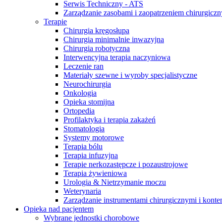
Serwis Techniczny - ATS
Zarządzanie zasobami i zaopatrzeniem chirurgicz
Serwis Techniczny - ATS
Terapie
Chirurgia kręgosłupa
Chirurgia minimalnie inwazyjna
Przegląd i naprawa instrumentów oraz
Chirurgia robotyczna
urządzeń medycznych, zarówno w okresie gwarancji, jak i w 
Interwencyjna terapia naczyniowa
Leczenie ran
Materiały szewne i wyroby specjalistyczne
Neurochirurgia
Onkologia
Opieka stomijna
Ortopedia
Profilaktyka i terapia zakażeń
Stomatologia
Systemy motorowe
Terapia bólu
Terapia infuzyjna
Terapie nerkozastępcze i pozaustrojowe
Terapia żywieniowa
Urologia & Nietrzymanie moczu
Weterynaria
Zarządzanie instrumentami chirurgicznymi i konte
Opieka nad pacjentem
Wybrane jednostki chorobowe