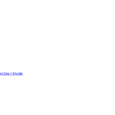
ego, który ​
eczna i trwała