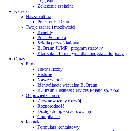
kręgosłupa
Zakażenia szpitalne
Kariera
Nasza kultura
Praca w B. Braun
Twoje szanse i możliwości
Benefity
Praca & kariera
Szkoła przyzakładowa
B. Braun JUMP - program stażowy
Klauzula informacyjna dla kandydata do pracy
O nas
Firma
Fakty i liczby
Historie
Nasze wartości
Identyfikacja wizualna B. Braun
B. Braun Business Services Poland sp. z o.o.
Odpowiedzialność
Zrównoważony rozwój
Różnorodność
Dostęp do opieki zdrowotnej
Compliance
Kontakt
Formularz kontaktowy