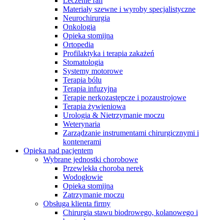
Leczenie ran
Materiały szewne i wyroby specjalistyczne
Neurochirurgia
Onkologia
Opieka stomijna
Ortopedia
Profilaktyka i terapia zakażeń
Stomatologia
Systemy motorowe
Terapia bólu
Terapia infuzyjna
Terapie nerkozastępcze i pozaustrojowe
Terapia żywieniowa
Urologia & Nietrzymanie moczu
Weterynaria
Zarządzanie instrumentami chirurgicznymi i
kontenerami
Opieka nad pacjentem
Wybrane jednostki chorobowe
Przewlekła choroba nerek
Wodogłowie
Opieka stomijna
Zatrzymanie moczu
Obsługa klienta firmy
Chirurgia stawu biodrowego, kolanowego i