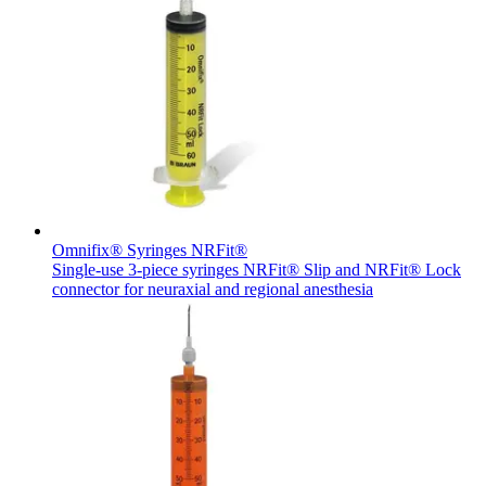
Omnifix® Syringes NRFit®
Single-use 3-piece syringes NRFit® Slip and NRFit® Lock
connector for neuraxial and regional anesthesia