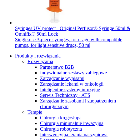
Syringes UV-protect - Original Perfusor® Syringe 50ml &
Omnifix® 50ml Lock
Single-use 3-piece syringes, for usage with compatible
pumps, for light sensitive drugs, 50 ml
Produkty i rozwiązania
Rozwiązania
Partnerstwo B2B
Indywidualne zestawy zabiegowe
Zarządzanie wypisami
Zarządzanie lekami w onkologii
Inteligentne systemy infuzyjne
Serwis Techniczny - ATS
Zarządzanie zasobami i zaopatrzeniem
chirurgicznym
Terapie
Chirurgia kręgosłupa
Chirurgia minimalnie inwazyjna
Chirurgia robotyczna
Interwencyjna terapia naczyniowa