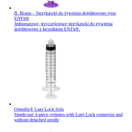
B. Braun – Strzykawki do żywienia dojelitowego typu
ENFit®
Jednorazowe, trzyczęściowe strzykawki do żywienia
dojelitowego z łącznikiem ENFit®.
Serwis Techniczny - ATS
Przegląd i naprawa instrumentów oraz
Omnifix® Luer Lock Solo
urządzeń medycznych, zarówno w okresie gwarancji, jak i w
Single-use 3-piece syringes with Luer Lock connector and
ramach serwisu pogwarancyjnego.
without detached needle