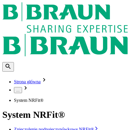
Strona główna
...
System NRFit®
System NRFit®
Znieczulenie podpajęczynówkowe NRFit®