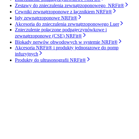
Zestawy do znieczulenia zewnątrzoponowego NRFit®
Cewniki zewnątrzoponowe z łącznikiem NRFit®
Igły zewnątrzoponowe NRFit®
Akcesoria do znieczulenia zewnątrzoponowego Luer
Znieczulenie połączone podpajęczynówkowe i
zewnątrzoponowe (CSE) NRFit®
Blokady nerwów obwodowych w systemie NRFit®
Akcesoria NRFit® i produkty jednorazowe do pomp
infuzyjnych
Produkty do ultrasonografii NRFit®