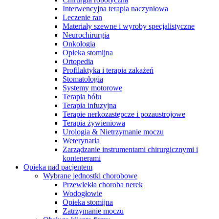
Interwencyjna terapia naczyniowa
Leczenie ran
Materiały szewne i wyroby specjalistyczne
Neurochirurgia
Onkologia
Opieka stomijna
Ortopedia
Profilaktyka i terapia zakażeń
Stomatologia
Systemy motorowe
Terapia bólu
Terapia infuzyjna
Terapie nerkozastępcze i pozaustrojowe
Terapia żywieniowa
Urologia & Nietrzymanie moczu
Weterynaria
Zarządzanie instrumentami chirurgicznymi i
Serwis Techniczny - ATS
kontenerami
Opieka nad pacjentem
Przegląd i naprawa instrumentów oraz
Wybrane jednostki chorobowe
urządzeń medycznych, zarówno w okresie gwarancji, jak i w
Przewlekła choroba nerek
ramach serwisu pogwarancyjnego.
Wodogłowie
Opieka stomijna
Zatrzymanie moczu