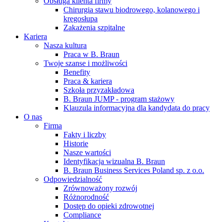
Obsługa klienta firmy
Chirurgia stawu biodrowego, kolanowego i
kręgosłupa
Zakażenia szpitalne
Kariera
Nasza kultura
Praca w B. Braun
Twoje szanse i możliwości
Benefity
Praca & kariera
Szkoła przyzakładowa
B. Braun JUMP - program stażowy
Klauzula informacyjna dla kandydata do pracy
O nas
Firma
Fakty i liczby
Historie
Nasze wartości
Identyfikacja wizualna B. Braun
B. Braun Business Services Poland sp. z o.o.
Odpowiedzialność
Zrównoważony rozwój
Różnorodność
Dostęp do opieki zdrowotnej
Compliance