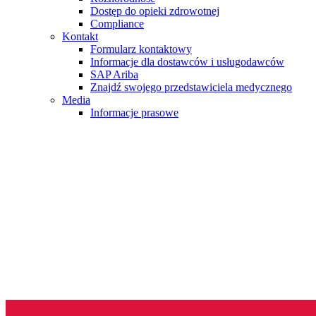
Dostęp do opieki zdrowotnej
Compliance
Kontakt
Formularz kontaktowy
Informacje dla dostawców i usługodawców
SAP Ariba
Znajdź swojego przedstawiciela medycznego
Media
Informacje prasowe