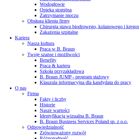
na zaburzenia czynności nerek.​
Global Job Market, aby znaleźć ​
Wodogłowie
interesujące oferty pracy
Opieka stomijna
Zatrzymanie moczu
Obsługa klienta firmy
Chirurgia stawu biodrowego, kolanowego i kręgo
Zakażenia szpitalne
Kariera
Nasza kultura
Praca w B. Braun
Twoje szanse i możliwości
Kontakt
Benefity
Praca & kariera
Skontaktuj się z nami. Znajdź swojego ​przedstawiciela medyczn
Szkoła przyzakładowa
pomoże Ci dobrać odpowiednie​
B. Braun JUMP - program stażowy
rozwiązanie.
Klauzula informacyjna dla kandydata do pracy
O nas
Katalog produktów
Firma
Fakty i liczby
Znajdź produkt, którego szukasz. ​
Historie
Odwiedź katalog produktów B. Braun​
Nasze wartości
i poznaj nasze portfolio.
Identyfikacja wizualna B. Braun
B. Braun Business Services Poland sp. z o.o.
Odpowiedzialność
Zrównoważony rozwój
Różnorodność