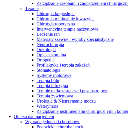
Zarządzanie zasobami i zaopatrzeniem chirurgicz
Terapie
Chirurgia kręgosłupa
Chirurgia minimalnie inwazyjna
Chirurgia robotyczna
Interwencyjna terapia naczyniowa
Leczenie ran
Materiały szewne i wyroby specjalistyczne
Neurochirurgia
Onkologia
Opieka stomijna
Ortopedia
Profilaktyka i terapia zakażeń
Stomatologia
Systemy motorowe
Terapia bólu
Terapia infuzyjna
Terapie nerkozastępcze i pozaustrojowe
Terapia żywieniowa
Urologia & Nietrzymanie moczu
Weterynaria
Przewlekła choroba nerek
Dołącz do nas
Zarządzanie instrumentami chirurgicznymi i konte
Opieka nad pacjentem
Wsparcie w codziennych​
Odkryj swoje możliwości kariery ​
Wybrane jednostki chorobowe
wyzwaniach pacjentów cierpiących​
w B. Braun. Odwiedź nasz ​
Przewlekła choroba nerek