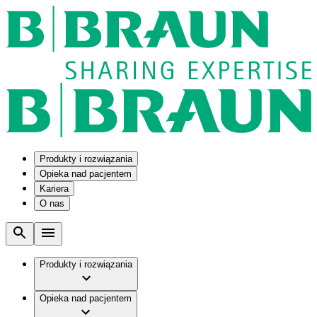
Produkty i rozwiązania
Opieka nad pacjentem
Kariera
O nas
Rozwiązania
Wybrane jednostki chorobowe
Partnerstwo B2B
Nasza kultura
Indywidualne zestawy zabiegowe
Przewlekła choroba nerek
Firma
Zarządzanie wypisami
Wodogłowie
Praca w B. Braun
Produkty i rozwiązania
Zarządzanie lekami w onkologii
Opieka stomijna
Fakty i liczby
Inteligentne systemy infuzyjne
Zatrzymanie moczu
Twoje szanse i możliwości
Historie
Serwis Techniczny - ATS
Opieka nad pacjentem
Nasze wartości
Zarządzanie zasobami i zaopatrzeniem
Obsługa klienta firmy
Benefity
Identyfikacja wizualna B. Braun