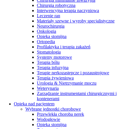
Chirurgia minimalnie inwazyjna
Chirurgia robotyczna
Interwencyjna terapia naczyniowa
Leczenie ran
Materiały szewne i wyroby specjalistyczne
Neurochirurgia
Onkologia
Opieka stomijna
Ortopedia
Profilaktyka i terapia zakażeń
Stomatologia
Systemy motorowe
Terapia bólu
Terapia infuzyjna
Terapie nerkozastępcze i pozaustrojowe
Terapia żywieniowa
Urologia & Nietrzymanie moczu
Weterynaria
Serwis Techniczny - ATS
Zarządzanie instrumentami chirurgicznymi i
kontenerami
Przegląd i naprawa instrumentów oraz
Opieka nad pacjentem
urządzeń medycznych, zarówno w okresie gwarancji, jak i w
Wybrane jednostki chorobowe
ramach serwisu pogwarancyjnego.
Przewlekła choroba nerek
Wodogłowie
Opieka stomijna