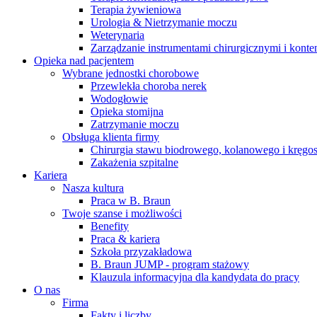
Terapia żywieniowa
Urologia & Nietrzymanie moczu
Weterynaria
Zarządzanie instrumentami chirurgicznymi i konte
Opieka nad pacjentem
Wybrane jednostki chorobowe
Przewlekła choroba nerek
Wodogłowie
Opieka stomijna
Zatrzymanie moczu
Obsługa klienta firmy
Chirurgia stawu biodrowego, kolanowego i kręgo
Zakażenia szpitalne
Kariera
Nasza kultura
Praca w B. Braun
Twoje szanse i możliwości
Benefity
Praca & kariera
Szkoła przyzakładowa
B. Braun JUMP - program stażowy
Klauzula informacyjna dla kandydata do pracy
O nas
Firma
Fakty i liczby