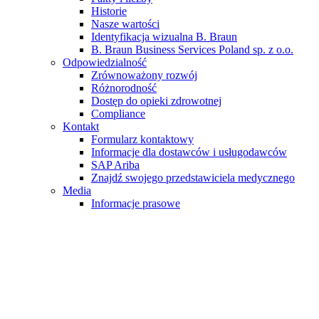
Historie
Nasze wartości
Identyfikacja wizualna B. Braun
B. Braun Business Services Poland sp. z o.o.
Odpowiedzialność
Zrównoważony rozwój
Różnorodność
Dostęp do opieki zdrowotnej
Compliance
Kontakt
Formularz kontaktowy
Informacje dla dostawców i usługodawców
SAP Ariba
Znajdź swojego przedstawiciela medycznego
Media
Informacje prasowe