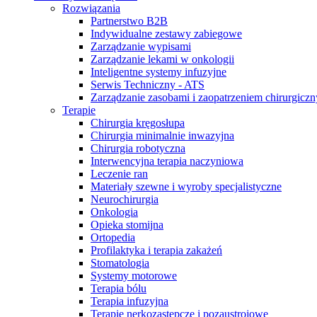
na zaburzenia czynności nerek.​
Global Job Market, aby znaleźć ​
Rozwiązania
interesujące oferty pracy
Partnerstwo B2B
Indywidualne zestawy zabiegowe
Zarządzanie wypisami
Zarządzanie lekami w onkologii
Inteligentne systemy infuzyjne
Serwis Techniczny - ATS
Zarządzanie zasobami i zaopatrzeniem chirurgicz
Terapie
Chirurgia kręgosłupa
Kontakt
Chirurgia minimalnie inwazyjna
Chirurgia robotyczna
Skontaktuj się z nami. Znajdź swojego ​przedstawiciela medyczn
Interwencyjna terapia naczyniowa
pomoże Ci dobrać odpowiednie​
Leczenie ran
rozwiązanie.
Materiały szewne i wyroby specjalistyczne
Neurochirurgia
Katalog produktów
Onkologia
Opieka stomijna
Znajdź produkt, którego szukasz. ​
Ortopedia
Odwiedź katalog produktów B. Braun​
Profilaktyka i terapia zakażeń
i poznaj nasze portfolio.
Stomatologia
Systemy motorowe
Terapia bólu
Terapia infuzyjna
Terapie nerkozastępcze i pozaustrojowe