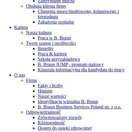
Zatrzymanie moczu
Obsługa klienta firmy
Chirurgia stawu biodrowego, kolanowego i
kręgosłupa
Zakażenia szpitalne
Kariera
Nasza kultura
Praca w B. Braun
Twoje szanse i możliwości
Benefity
Praca & kariera
Szkoła przyzakładowa
B. Braun JUMP - program stażowy
Klauzula informacyjna dla kandydata do pracy
O nas
Firma
Fakty i liczby
Historie
Nasze wartości
Identyfikacja wizualna B. Braun
B. Braun Business Services Poland sp. z o.o.
Odpowiedzialność
Zrównoważony rozwój
Różnorodność
Dostęp do opieki zdrowotnej