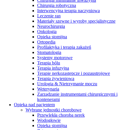
Chirurgia minimalnie inwazyjna
Chirurgia robotyczna
Interwencyjna terapia naczyniowa
Leczenie ran
Materiały szewne i wyroby specjalistyczne
Neurochirurgia
Onkologia
Opieka stomijna
Ortopedia
Profilaktyka i terapia zakażeń
Stomatologia
Systemy motorowe
Terapia bólu
Terapia infuzyjna
Terapie nerkozastępcze i pozaustrojowe
Terapia żywieniowa
Urologia & Nietrzymanie moczu
Weterynaria
Serwis Techniczny - ATS
Zarządzanie instrumentami chirurgicznymi i
kontenerami
Przegląd i naprawa instrumentów oraz
Opieka nad pacjentem
urządzeń medycznych, zarówno w okresie gwarancji, jak i w
Wybrane jednostki chorobowe
ramach serwisu pogwarancyjnego.
Przewlekła choroba nerek
Wodogłowie
Opieka stomijna