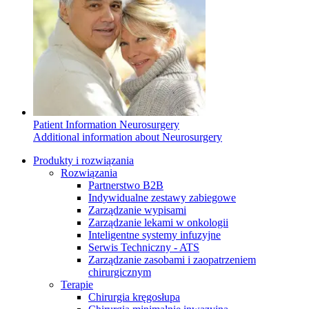
w B. Braun. Odwiedź nasz ​
Rozwiązania
wyzwaniach pacjentów cierpiących​
Global Job Market, aby znaleźć ​
na zaburzenia czynności nerek.​
interesujące oferty pracy
Media
Terapie
Patient Information Neurosurgery
Additional information about Neurosurgery
Produkty i rozwiązania
Rozwiązania
Partnerstwo B2B
Indywidualne zestawy zabiegowe
Zarządzanie wypisami
Kontakt
Zarządzanie lekami w onkologii
Katalog produktów
Inteligentne systemy infuzyjne
Skontaktuj się z nami. Znajdź swojego ​
Serwis Techniczny - ATS
przedstawiciela medycznego, który ​
Znajdź produkt, którego szukasz. ​
Zarządzanie zasobami i zaopatrzeniem
pomoże Ci dobrać odpowiednie​
Odwiedź katalog produktów B. Braun​
chirurgicznym
rozwiązanie.
i poznaj nasze portfolio.
Terapie
Chirurgia kręgosłupa