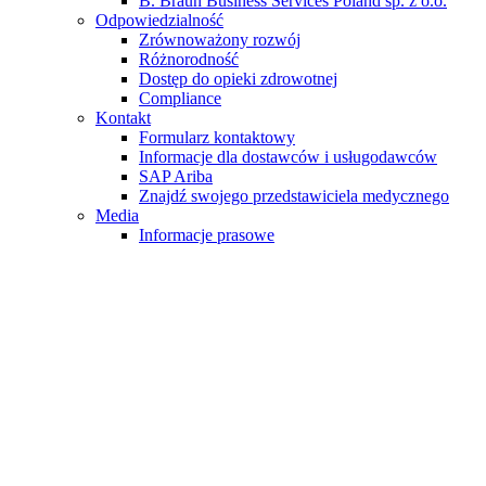
B. Braun Business Services Poland sp. z o.o.
Odpowiedzialność
Zrównoważony rozwój
Różnorodność
Dostęp do opieki zdrowotnej
Compliance
Kontakt
Formularz kontaktowy
Informacje dla dostawców i usługodawców
SAP Ariba
Znajdź swojego przedstawiciela medycznego
Media
Informacje prasowe