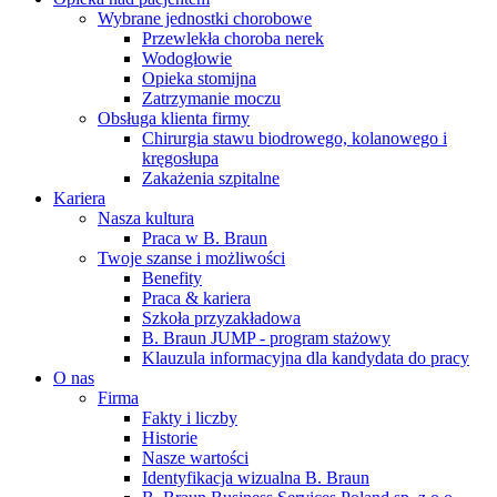
Wybrane jednostki chorobowe
Przewlekła choroba nerek
Wodogłowie
Opieka stomijna
Zatrzymanie moczu
Obsługa klienta firmy
Chirurgia stawu biodrowego, kolanowego i
kręgosłupa
Zakażenia szpitalne
Kariera
Nasza kultura
Praca w B. Braun
Twoje szanse i możliwości
Benefity
Praca & kariera
Szkoła przyzakładowa
B. Braun JUMP - program stażowy
Klauzula informacyjna dla kandydata do pracy
O nas
Firma
Fakty i liczby
Historie
Nasze wartości
Identyfikacja wizualna B. Braun