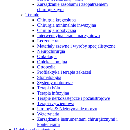
Zarządzanie zasobami i zaopatrzeniem
chirurgicznym
Terapie
Chirurgia kręgosłupa
Chirurgia minimalnie inwazyjna
Chirurgia robotyczna
Interwencyjna terapia naczyniowa
Leczenie ran
Materiały szewne i wyroby specjalistyczne
Neurochirurgia
Onkologia
Opieka stomijna
Ortopedia
Profilaktyka i terapia zakażeń
Stomatologia
Systemy motorowe
Terapia bólu
Terapia infuzyjna
Terapie nerkozastępcze i pozaustrojowe
Terapia żywieniowa
Urologia & Nietrzymanie moczu
Weterynaria
Zarządzanie instrumentami chirurgicznymi i
kontenerami
Opieka nad pacjentem