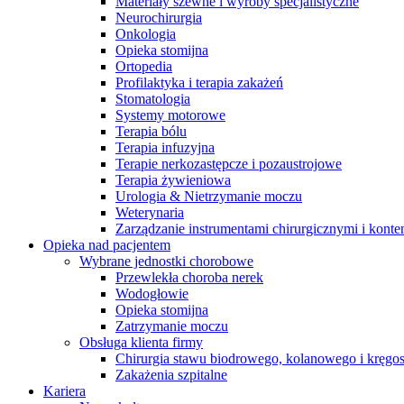
Materiały szewne i wyroby specjalistyczne
na zaburzenia czynności nerek.​
Global Job Market, aby znaleźć ​
Neurochirurgia
interesujące oferty pracy
Onkologia
Opieka stomijna
Ortopedia
Profilaktyka i terapia zakażeń
Stomatologia
Systemy motorowe
Terapia bólu
Terapia infuzyjna
Kontakt
Terapie nerkozastępcze i pozaustrojowe
Terapia żywieniowa
Skontaktuj się z nami. Znajdź swojego ​przedstawiciela medyczn
Urologia & Nietrzymanie moczu
pomoże Ci dobrać odpowiednie​
Weterynaria
rozwiązanie.
Zarządzanie instrumentami chirurgicznymi i konte
Opieka nad pacjentem
Katalog produktów
Wybrane jednostki chorobowe
Przewlekła choroba nerek
Znajdź produkt, którego szukasz. ​
Wodogłowie
Odwiedź katalog produktów B. Braun​
Opieka stomijna
i poznaj nasze portfolio.
Zatrzymanie moczu
Obsługa klienta firmy
Chirurgia stawu biodrowego, kolanowego i kręgo
Zakażenia szpitalne
Kariera