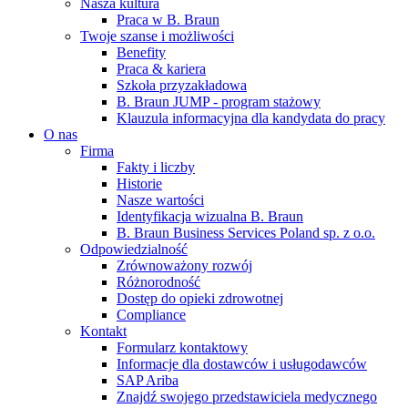
Nasza kultura
Praca w B. Braun
Twoje szanse i możliwości
Benefity
Praca & kariera
Szkoła przyzakładowa
B. Braun JUMP - program stażowy
Klauzula informacyjna dla kandydata do pracy
O nas
Firma
Fakty i liczby
Historie
Nasze wartości
Identyfikacja wizualna B. Braun
B. Braun Business Services Poland sp. z o.o.
Odpowiedzialność
Zrównoważony rozwój
Różnorodność
Dostęp do opieki zdrowotnej
Compliance
Kontakt
Formularz kontaktowy
Informacje dla dostawców i usługodawców
SAP Ariba
Znajdź swojego przedstawiciela medycznego