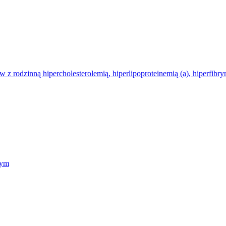
w z rodzinną hipercholesterolemią, hiperlipoproteinemią (a), hiperfib
nym