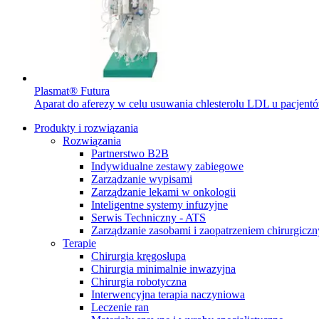
Plasmat® Futura
Aparat do aferezy w celu usuwania chlesterolu LDL u pacjentó
Produkty i rozwiązania
Rozwiązania
Partnerstwo B2B
Indywidualne zestawy zabiegowe
Zarządzanie wypisami
Zarządzanie lekami w onkologii
Inteligentne systemy infuzyjne
Serwis Techniczny - ATS
Zarządzanie zasobami i zaopatrzeniem chirurgicz
Terapie
Chirurgia kręgosłupa
Chirurgia minimalnie inwazyjna
Przewlekła choroba nerek
Dołącz do nas
Chirurgia robotyczna
Interwencyjna terapia naczyniowa
Wsparcie w codziennych​
Odkryj swoje możliwości kariery ​
Leczenie ran
wyzwaniach pacjentów cierpiących​
w B. Braun. Odwiedź nasz ​