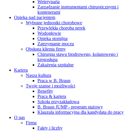
Weterynaria
Zarządzanie instrumentami chirurgicznymi i
kontenerami
Opieka nad pacjentem
Wybrane jednostki chorobowe
Przewlekła choroba nerek
Wodogłowie
Opieka stomijna
Zatrzymanie moczu
Obsługa klienta firmy
Chirurgia stawu biodrowego, kolanowego i
kręgosłupa
Zakażenia szpitalne
Kariera
Nasza kultura
Praca w B. Braun
Twoje szanse i możliwości
Benefity
Serwis Techniczny - ATS
Praca & kariera
Szkoła przyzakładowa
Przegląd i naprawa instrumentów oraz
B. Braun JUMP - program stażowy
urządzeń medycznych, zarówno w okresie gwarancji, jak i w
Klauzula informacyjna dla kandydata do pracy
ramach serwisu pogwarancyjnego.
O nas
Firma
Fakty i liczby