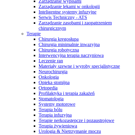
w B. Braun. Odwiedź nasz ​
Zarządzanie wypisami
Rozwiązania
wyzwaniach pacjentów cierpiących​
Global Job Market, aby znaleźć ​
Zarządzanie lekami w onkologii
na zaburzenia czynności nerek.​
interesujące oferty pracy
Inteligentne systemy infuzyjne
Media
Terapie
Serwis Techniczny - ATS
Zarządzanie zasobami i zaopatrzeniem
chirurgicznym
Terapie
Chirurgia kręgosłupa
Chirurgia minimalnie inwazyjna
Chirurgia robotyczna
Interwencyjna terapia naczyniowa
Leczenie ran
Materiały szewne i wyroby specjalistyczne
Neurochirurgia
Onkologia
Opieka stomijna
Ortopedia
Profilaktyka i terapia zakażeń
Kontakt
Stomatologia
Katalog produktów
Systemy motorowe
Skontaktuj się z nami. Znajdź swojego ​
Terapia bólu
przedstawiciela medycznego, który ​
Znajdź produkt, którego szukasz. ​
Terapia infuzyjna
pomoże Ci dobrać odpowiednie​
Odwiedź katalog produktów B. Braun​
Terapie nerkozastępcze i pozaustrojowe
rozwiązanie.
i poznaj nasze portfolio.
Terapia żywieniowa
Urologia & Nietrzymanie moczu