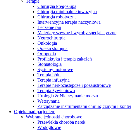
Terapie
Chirurgia kręgosłupa
Chirurgia minimalnie inwazyjna
Serwis Techniczny - ATS
Chirurgia robotyczna
Interwencyjna terapia naczyniowa
Przegląd i naprawa instrumentów oraz
Leczenie ran
urządzeń medycznych, zarówno w okresie gwarancji, jak i w 
Materiały szewne i wyroby specjalistyczne
Neurochirurgia
Onkologia
Opieka stomijna
Ortopedia
Profilaktyka i terapia zakażeń
Stomatologia
Systemy motorowe
Terapia bólu
Terapia infuzyjna
Terapie nerkozastępcze i pozaustrojowe
Terapia żywieniowa
Urologia & Nietrzymanie moczu
Weterynaria
Zarządzanie instrumentami chirurgicznymi i konte
Opieka nad pacjentem
Wybrane jednostki chorobowe
Przewlekła choroba nerek
Wodogłowie