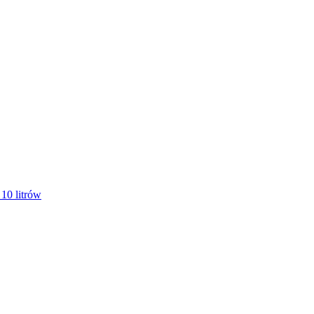
ego, który ​
10 litrów