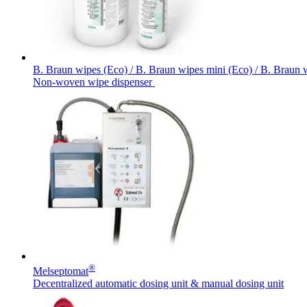
B. Braun wipes (Eco) / B. Braun wipes mini (Eco) / B. Braun 
Non-woven wipe dispenser
®
Melseptomat
Decentralized automatic dosing unit & manual dosing unit