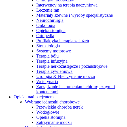
Interwencyjna terapia naczyniowa
Leczenie ran
Materiały szewne i wyroby specjalistyczne
Neurochirurgia
Onkologia
Opieka stomijna
Ortopedia
Profilaktyka i terapia zakażeń
Stomatologia
Systemy motorowe
Terapia bólu
Terapia infuzyjna
Terapie nerkozastępcze i pozaustrojowe
Terapia żywieniowa
Urologia & Nietrzymanie moczu
Weterynaria
Zarządzanie instrumentami chirurgicznymi i
Serwis Techniczny - ATS
kontenerami
Opieka nad pacjentem
Przegląd i naprawa instrumentów oraz
Wybrane jednostki chorobowe
urządzeń medycznych, zarówno w okresie gwarancji, jak i w
Przewlekła choroba nerek
ramach serwisu pogwarancyjnego.
Wodogłowie
Opieka stomijna
Zatrzymanie moczu