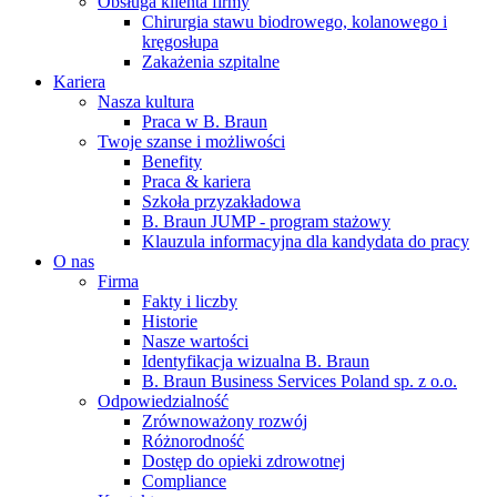
Obsługa klienta firmy
Chirurgia stawu biodrowego, kolanowego i
kręgosłupa
Zakażenia szpitalne
Kariera
Nasza kultura
Praca w B. Braun
Twoje szanse i możliwości
Benefity
Praca & kariera
Szkoła przyzakładowa
B. Braun JUMP - program stażowy
Klauzula informacyjna dla kandydata do pracy
O nas
Firma
Fakty i liczby
Historie
Nasze wartości
Identyfikacja wizualna B. Braun
B. Braun Business Services Poland sp. z o.o.
Odpowiedzialność
Zrównoważony rozwój
Różnorodność
Dostęp do opieki zdrowotnej
Compliance