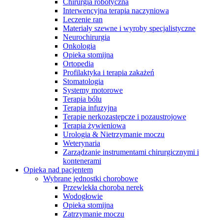
Chirurgia robotyczna
Interwencyjna terapia naczyniowa
Leczenie ran
Materiały szewne i wyroby specjalistyczne
Neurochirurgia
Onkologia
Opieka stomijna
Ortopedia
Profilaktyka i terapia zakażeń
Stomatologia
Systemy motorowe
Terapia bólu
Terapia infuzyjna
Terapie nerkozastępcze i pozaustrojowe
Terapia żywieniowa
Urologia & Nietrzymanie moczu
Weterynaria
Zarządzanie instrumentami chirurgicznymi i
Serwis Techniczny - ATS
kontenerami
Opieka nad pacjentem
Przegląd i naprawa instrumentów oraz
Wybrane jednostki chorobowe
urządzeń medycznych, zarówno w okresie gwarancji, jak i w
Przewlekła choroba nerek
ramach serwisu pogwarancyjnego.
Wodogłowie
Opieka stomijna
Zatrzymanie moczu