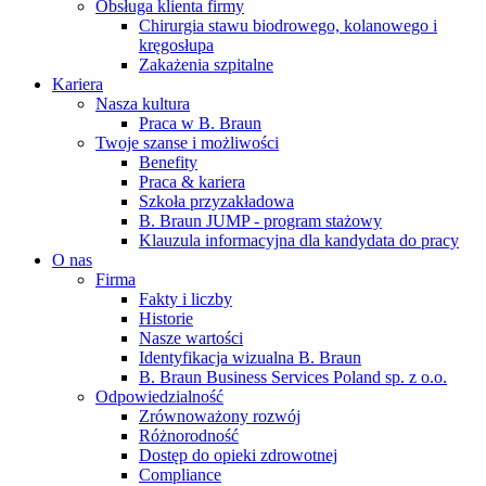
Obsługa klienta firmy
Chirurgia stawu biodrowego, kolanowego i
kręgosłupa
Zakażenia szpitalne
Kariera
Nasza kultura
Praca w B. Braun
Twoje szanse i możliwości
Benefity
Praca & kariera
Szkoła przyzakładowa
B. Braun JUMP - program stażowy
Klauzula informacyjna dla kandydata do pracy
O nas
Firma
Fakty i liczby
Historie
Nasze wartości
Identyfikacja wizualna B. Braun
B. Braun Business Services Poland sp. z o.o.
Odpowiedzialność
Zrównoważony rozwój
Różnorodność
Dostęp do opieki zdrowotnej
Compliance