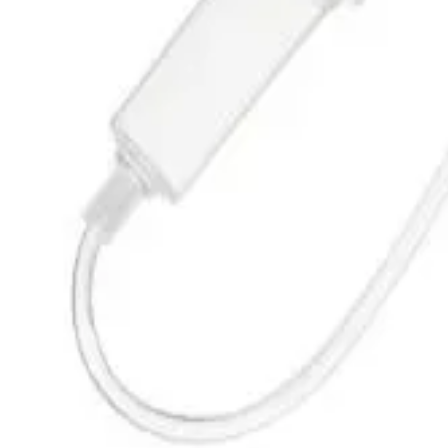
Strona główna
EXADROP WITH NEUTRAPUR TUBING PVC FREE
Back