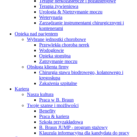
Terapie nerkozastępcze i pozaustrojowe
Terapia żywieniowa
Urologia & Nietrzymanie moczu
Weterynaria
Zarządzanie instrumentami chirurgicznymi i
kontenerami
Opieka nad pacjentem
Wybrane jednostki chorobowe
Przewlekła choroba nerek
Wodogłowie
Opieka stomijna
Zatrzymanie moczu
Obsługa klienta firmy
Chirurgia stawu biodrowego, kolanowego i
kręgosłupa
Zakażenia szpitalne
Kariera
Nasza kultura
Praca w B. Braun
Twoje szanse i możliwości
Benefity
Praca & kariera
Szkoła przyzakładowa
B. Braun JUMP - program stażowy
Klauzula informacyjna dla kandydata do pracy