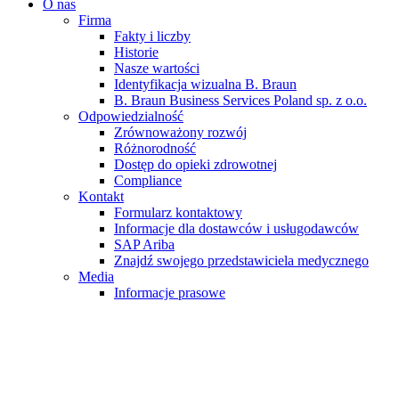
O nas
Firma
Fakty i liczby
Historie
Nasze wartości
Identyfikacja wizualna B. Braun
B. Braun Business Services Poland sp. z o.o.
Odpowiedzialność
Zrównoważony rozwój
Różnorodność
Dostęp do opieki zdrowotnej
Compliance
Kontakt
Formularz kontaktowy
Informacje dla dostawców i usługodawców
SAP Ariba
Znajdź swojego przedstawiciela medycznego
Media
Informacje prasowe