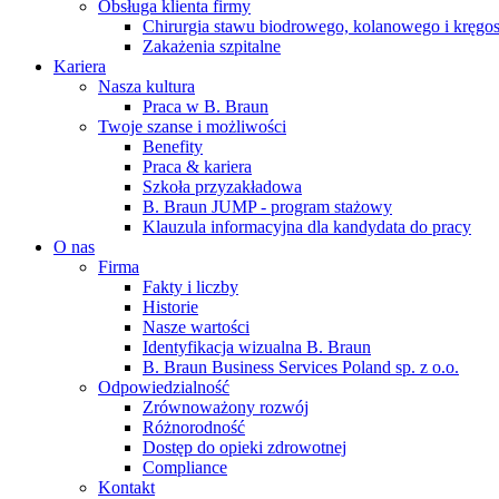
Obsługa klienta firmy
Chirurgia stawu biodrowego, kolanowego i kręgo
Zakażenia szpitalne
Kariera
Nasza kultura
Praca w B. Braun
Twoje szanse i możliwości
Benefity
Praca & kariera
Szkoła przyzakładowa
B. Braun JUMP - program stażowy
Klauzula informacyjna dla kandydata do pracy
O nas
Firma
Fakty i liczby
Historie
Nasze wartości
Identyfikacja wizualna B. Braun
B. Braun Business Services Poland sp. z o.o.
Odpowiedzialność
Zrównoważony rozwój
Różnorodność
Dostęp do opieki zdrowotnej
Compliance
Kontakt