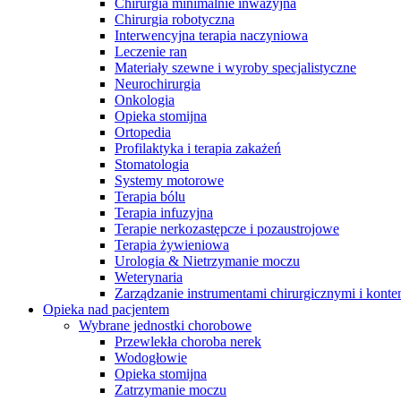
Chirurgia minimalnie inwazyjna
Chirurgia robotyczna
Interwencyjna terapia naczyniowa
Leczenie ran
Materiały szewne i wyroby specjalistyczne
Neurochirurgia
Onkologia
Opieka stomijna
Ortopedia
Profilaktyka i terapia zakażeń
Stomatologia
Systemy motorowe
Terapia bólu
Terapia infuzyjna
Terapie nerkozastępcze i pozaustrojowe
Terapia żywieniowa
Urologia & Nietrzymanie moczu
Weterynaria
Zarządzanie instrumentami chirurgicznymi i konte
Opieka nad pacjentem
Wybrane jednostki chorobowe
Przewlekła choroba nerek
Wodogłowie
Opieka stomijna
Zatrzymanie moczu