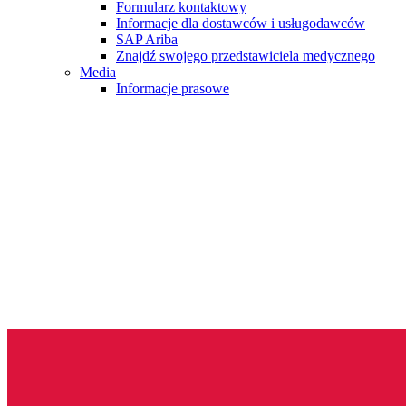
Formularz kontaktowy
Informacje dla dostawców i usługodawców
Serwis Techniczny - ATS
SAP Ariba
Znajdź swojego przedstawiciela medycznego
Media
Przegląd i naprawa instrumentów oraz
Informacje prasowe
urządzeń medycznych, zarówno w okresie gwarancji, jak i w 