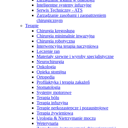
Inteligentne systemy infuzyjne
Serwis Techniczny - ATS
Zarządzanie zasobami i zaopatrzeniem
chirurgicznym
Terapie
Chirurgia kręgosłupa
Chirurgia minimalnie inwazyjna
Chirurgia robotyczna
Interwencyjna terapia naczyniowa
Leczenie ran
Materiały szewne i wyroby specjalistyczne
Neurochirurgia
Onkologia
Opieka stomijna
Ortopedia
Profilaktyka i terapia zakażeń
Stomatologia
Serwis Techniczny - ATS
Systemy motorowe
Terapia bólu
Przegląd i naprawa instrumentów oraz
Terapia infuzyjna
urządzeń medycznych, zarówno w okresie gwarancji, jak i w
Terapie nerkozastępcze i pozaustrojowe
ramach serwisu pogwarancyjnego.
Terapia żywieniowa
Urologia & Nietrzymanie moczu
Weterynaria