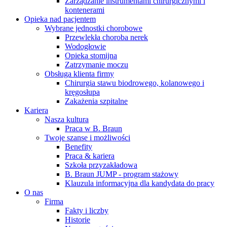
Zarządzanie instrumentami chirurgicznymi i
kontenerami
Opieka nad pacjentem
Wybrane jednostki chorobowe
Przewlekła choroba nerek
Wodogłowie
Opieka stomijna
Zatrzymanie moczu
Obsługa klienta firmy
Chirurgia stawu biodrowego, kolanowego i
kręgosłupa
Zakażenia szpitalne
Kariera
Nasza kultura
Praca w B. Braun
Twoje szanse i możliwości
Benefity
Praca & kariera
Szkoła przyzakładowa
B. Braun JUMP - program stażowy
Klauzula informacyjna dla kandydata do pracy
O nas
Firma
Fakty i liczby
Historie