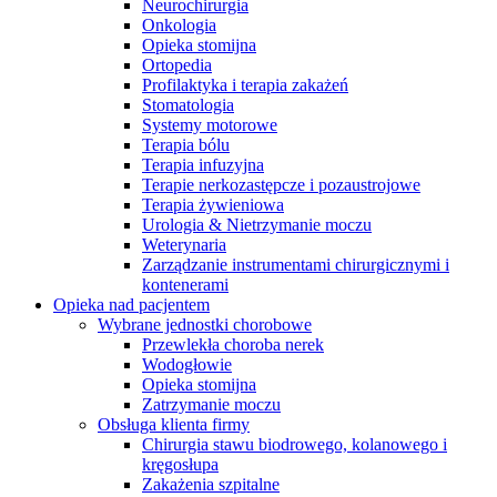
Neurochirurgia
Onkologia
Opieka stomijna
Ortopedia
Profilaktyka i terapia zakażeń
Stomatologia
Systemy motorowe
Terapia bólu
Terapia infuzyjna
Terapie nerkozastępcze i pozaustrojowe
Terapia żywieniowa
Urologia & Nietrzymanie moczu
Weterynaria
Zarządzanie instrumentami chirurgicznymi i
kontenerami
Opieka nad pacjentem
Wybrane jednostki chorobowe
Przewlekła choroba nerek
Serwis Techniczny - ATS
Wodogłowie
Opieka stomijna
Przegląd i naprawa instrumentów oraz
Zatrzymanie moczu
urządzeń medycznych, zarówno w okresie gwarancji, jak i w
Obsługa klienta firmy
ramach serwisu pogwarancyjnego.
Chirurgia stawu biodrowego, kolanowego i
kręgosłupa
Zakażenia szpitalne