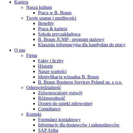
Kariera
Nasza kultura
Praca w B. Braun
Twoje szanse i możliwości
Benefity
Praca & kariera
Szkoła przyzakładowa
B. Braun JUMP - program stażowy
Klauzula informacyjna dla kandydata do pracy
O nas
Firma
Fakty i liczby
Historie
Nasze wartości
Identyfikacja wizualna B. Braun
B. Braun Business Services Poland sp. z o.o.
Odpowiedzialność
Zrównoważony rozwój
Różnorodność
Dostęp do opieki zdrowotnej
Compliance
Kontakt
Formularz kontaktowy
Informacje dla dostawców i usługodawców
SAP Ariba