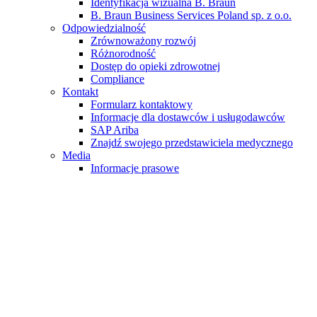
Identyfikacja wizualna B. Braun
B. Braun Business Services Poland sp. z o.o.
Odpowiedzialność
Zrównoważony rozwój
Różnorodność
Dostęp do opieki zdrowotnej
Compliance
Kontakt
Formularz kontaktowy
Informacje dla dostawców i usługodawców
SAP Ariba
Znajdź swojego przedstawiciela medycznego
Media
Informacje prasowe