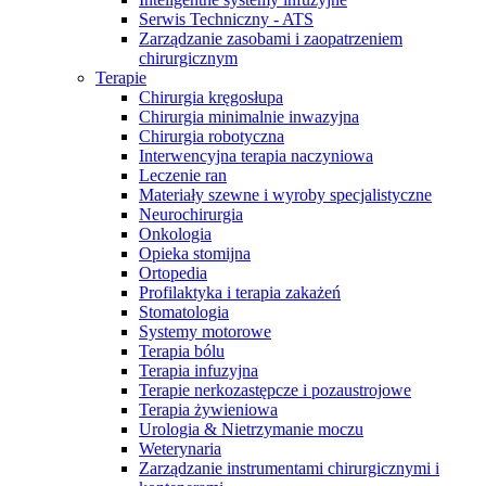
Serwis Techniczny - ATS
Zarządzanie zasobami i zaopatrzeniem
chirurgicznym
Terapie
Chirurgia kręgosłupa
Chirurgia minimalnie inwazyjna
Chirurgia robotyczna
Interwencyjna terapia naczyniowa
Leczenie ran
Materiały szewne i wyroby specjalistyczne
Neurochirurgia
Onkologia
Opieka stomijna
Ortopedia
Profilaktyka i terapia zakażeń
Stomatologia
Systemy motorowe
Serwis Techniczny - ATS
Terapia bólu
Terapia infuzyjna
Przegląd i naprawa instrumentów oraz
Terapie nerkozastępcze i pozaustrojowe
urządzeń medycznych, zarówno w okresie gwarancji, jak i w
Terapia żywieniowa
ramach serwisu pogwarancyjnego.
Urologia & Nietrzymanie moczu
Weterynaria
Zarządzanie instrumentami chirurgicznymi i