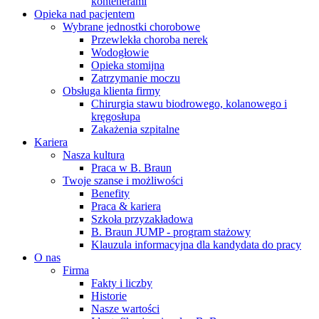
kontenerami
Opieka nad pacjentem
Wybrane jednostki chorobowe
Przewlekła choroba nerek
Wodogłowie
Opieka stomijna
Zatrzymanie moczu
Obsługa klienta firmy
Chirurgia stawu biodrowego, kolanowego i
kręgosłupa
Zakażenia szpitalne
Kariera
Nasza kultura
Praca w B. Braun
Twoje szanse i możliwości
Benefity
Praca & kariera
Szkoła przyzakładowa
B. Braun JUMP - program stażowy
Klauzula informacyjna dla kandydata do pracy
O nas
Firma
Fakty i liczby
Historie
Nasze wartości