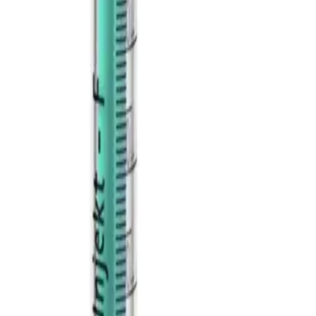
ego, który ​
nym