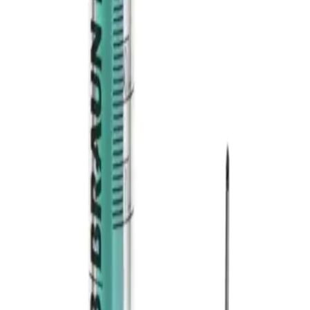
nerami
słupa