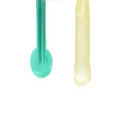
ramach serwisu pogwarancyjnego.