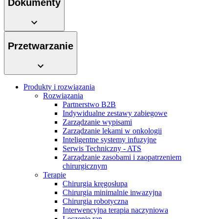
Dokumenty
Przetwarzanie
Produkty i rozwiązania
Rozwiązania
Partnerstwo B2B
Indywidualne zestawy zabiegowe
Zarządzanie wypisami
Zarządzanie lekami w onkologii
Inteligentne systemy infuzyjne
Serwis Techniczny - ATS
Zarządzanie zasobami i zaopatrzeniem
chirurgicznym
Terapie
Chirurgia kręgosłupa
Chirurgia minimalnie inwazyjna
Chirurgia robotyczna
Interwencyjna terapia naczyniowa
Leczenie ran