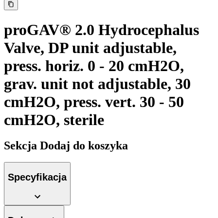
proGAV® 2.0 Hydrocephalus
Valve, DP unit adjustable,
press. horiz. 0 - 20 cmH2O,
grav. unit not adjustable, 30
cmH2O, press. vert. 30 - 50
cmH2O, sterile
Sekcja Dodaj do koszyka
Serwis Techniczny - ATS
Przegląd i naprawa instrumentów oraz
Specyfikacja
urządzeń medycznych, zarówno w okresie gwarancji, jak i w
ramach serwisu pogwarancyjnego.