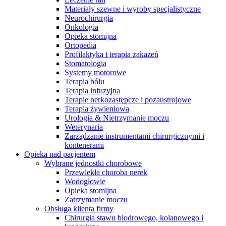
Materiały szewne i wyroby specjalistyczne
Neurochirurgia
Onkologia
Opieka stomijna
Ortopedia
Profilaktyka i terapia zakażeń
Stomatologia
Systemy motorowe
Terapia bólu
Terapia infuzyjna
Terapie nerkozastępcze i pozaustrojowe
Terapia żywieniowa
Urologia & Nietrzymanie moczu
Weterynaria
Zarządzanie instrumentami chirurgicznymi i
kontenerami
Opieka nad pacjentem
Wybrane jednostki chorobowe
Przewlekła choroba nerek
Wodogłowie
Opieka stomijna
Zatrzymanie moczu
Obsługa klienta firmy
Chirurgia stawu biodrowego, kolanowego i