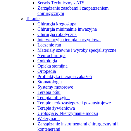
w B. Braun. Odwiedź nasz ​
Rozwiązania
Serwis Techniczny - ATS
wyzwaniach pacjentów cierpiących​
Global Job Market, aby znaleźć ​
Zarządzanie zasobami i zaopatrzeniem
na zaburzenia czynności nerek.​
interesujące oferty pracy
Media
chirurgicznym
Terapie
Terapie
Chirurgia kręgosłupa
Chirurgia minimalnie inwazyjna
Chirurgia robotyczna
Interwencyjna terapia naczyniowa
Leczenie ran
Materiały szewne i wyroby specjalistyczne
Neurochirurgia
Onkologia
Opieka stomijna
Ortopedia
Profilaktyka i terapia zakażeń
Stomatologia
Systemy motorowe
Kontakt
Terapia bólu
Terapia infuzyjna
Katalog produktów
Terapie nerkozastępcze i pozaustrojowe
Skontaktuj się z nami. Znajdź swojego ​
Terapia żywieniowa
przedstawiciela medycznego, który ​
Znajdź produkt, którego szukasz. ​
Urologia & Nietrzymanie moczu
pomoże Ci dobrać odpowiednie​
Odwiedź katalog produktów B. Braun​
Weterynaria
rozwiązanie.
i poznaj nasze portfolio.
Zarządzanie instrumentami chirurgicznymi i
kontenerami