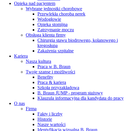
Opieka nad pacjentem
Wybrane jednostki chorobowe
Przewlekła choroba nerek
Wodogłowie
Opieka stomijna
Zatrzymanie moczu
Obsługa klienta firmy
Chirurgia stawu biodrowego, kolanowego i
kręgosłupa
Zakażenia szpitalne
Kariera
Nasza kultura
Praca w B. Braun
Twoje szanse i możliwości
Benefity
Praca & kariera
Szkoła przyzakładowa
Serwis Techniczny - ATS
B. Braun JUMP - program stażowy
Klauzula informacyjna dla kandydata do pracy
O nas
Przegląd i naprawa instrumentów oraz
Firma
urządzeń medycznych, zarówno w okresie gwarancji, jak i w
Fakty i liczby
ramach serwisu pogwarancyjnego.
Historie
Nasze wartości
Identyfikacja wizualna B. Braun