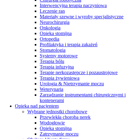
Interwencyjna terapia naczyniowa
Leczenie ran
Materiały szewne i wyroby specjalistyczne
Neurochirurgia
Onkologia
Opieka stomijna
Ortopedia
Profilaktyka i terapia zakażeń
Stomatologia
Systemy motorowe
Terapia bólu
Terapia infuzyjna
Terapie nerkozastępcze i pozaustrojowe
Terapia żywieniowa
Urologia & Nietrzymanie moczu
Weterynaria
Zarządzanie instrumentami chirurgicznymi i
Serwis Techniczny - ATS
kontenerami
Opieka nad pacjentem
Przegląd i naprawa instrumentów oraz
Wybrane jednostki chorobowe
urządzeń medycznych, zarówno w okresie gwarancji, jak i w
Przewlekła choroba nerek
ramach serwisu pogwarancyjnego.
Wodogłowie
Opieka stomijna
Zatrzymanie moczu