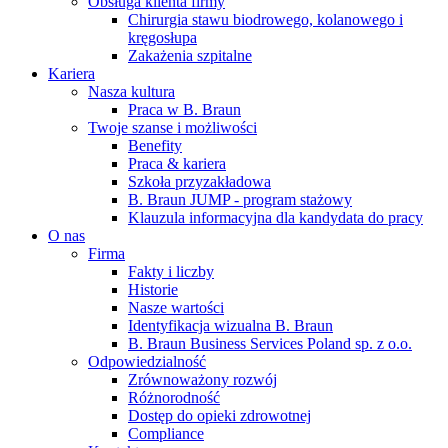
Obsługa klienta firmy
Chirurgia stawu biodrowego, kolanowego i
kręgosłupa
Zakażenia szpitalne
Kariera
Nasza kultura
Praca w B. Braun
Twoje szanse i możliwości
Benefity
Praca & kariera
Szkoła przyzakładowa
B. Braun JUMP - program stażowy
Klauzula informacyjna dla kandydata do pracy
O nas
Firma
Fakty i liczby
Historie
Nasze wartości
Identyfikacja wizualna B. Braun
B. Braun Business Services Poland sp. z o.o.
Odpowiedzialność
Zrównoważony rozwój
Różnorodność
Dostęp do opieki zdrowotnej
Compliance