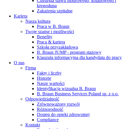
Chirurgia stawu biodrowego, kolanowego i
kręgosłupa
Zakażenia szpitalne
Kariera
Nasza kultura
Praca w B. Braun
Twoje szanse i możliwości
Benefity
Praca & kariera
Szkoła przyzakładowa
B. Braun JUMP - program stażowy
Klauzula informacyjna dla kandydata do pracy
O nas
Firma
Fakty i liczby
Historie
Nasze wartości
Identyfikacja wizualna B. Braun
B. Braun Business Services Poland sp. z o.o.
Odpowiedzialność
Zrównoważony rozwój
Różnorodność
Dostęp do opieki zdrowotnej
Compliance
Kontakt