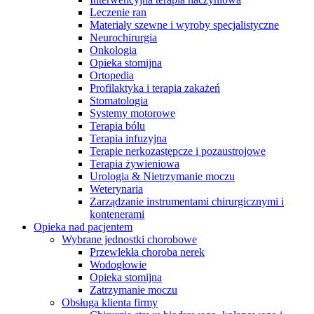
Leczenie ran
Materiały szewne i wyroby specjalistyczne
Neurochirurgia
Onkologia
Opieka stomijna
Ortopedia
Profilaktyka i terapia zakażeń
Stomatologia
Systemy motorowe
Terapia bólu
Terapia infuzyjna
Terapie nerkozastępcze i pozaustrojowe
Terapia żywieniowa
Urologia & Nietrzymanie moczu
Weterynaria
Zarządzanie instrumentami chirurgicznymi i
kontenerami
Serwis Techniczny - ATS
Opieka nad pacjentem
Wybrane jednostki chorobowe
Przegląd i naprawa instrumentów oraz
Przewlekła choroba nerek
urządzeń medycznych, zarówno w okresie gwarancji, jak i w
Wodogłowie
ramach serwisu pogwarancyjnego.
Opieka stomijna
Zatrzymanie moczu
Obsługa klienta firmy