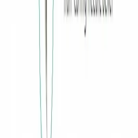
wysunięcia się igły podczas iniekcji
bezbarwny dren poliuretanowy o długości 20cm; oznaczenie
średnicy igły oraz maksymalne ciśnienie na zacisku
Czytaj więcej
Articles
Przegląd i teksty
Dokumenty
Wideo